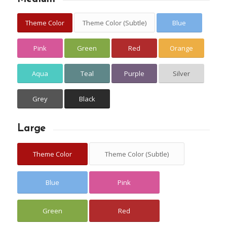
Theme Color
Theme Color (Subtle)
Blue
Pink
Green
Red
Orange
Aqua
Teal
Purple
Silver
Grey
Black
Large
Theme Color
Theme Color (Subtle)
Blue
Pink
Green
Red