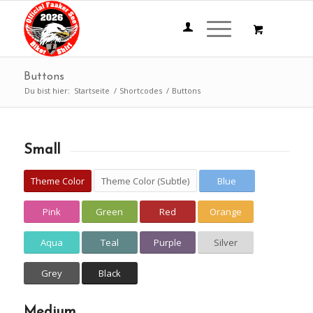
Buttons
Du bist hier:
Startseite
/
Shortcodes
/
Buttons
Small
Theme Color
Theme Color (Subtle)
Blue
Pink
Green
Red
Orange
Aqua
Teal
Purple
Silver
Grey
Black
Medium