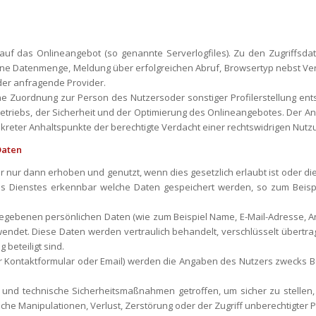
 auf das Onlineangebot (so genannte Serverlogfiles). Zu den Zugriff
ene Datenmenge, Meldung über erfolgreichen Abruf, Browsertyp nebst Ver
 der anfragende Provider.
ne Zuordnung zur Person des Nutzersoder sonstiger Profilerstellung e
triebs, der Sicherheit und der Optimierung des Onlineangebotes. Der Anbi
kreter Anhaltspunkte der berechtigte Verdacht einer rechtswidrigen Nutz
Daten
r dann erhoben und genutzt, wenn dies gesetzlich erlaubt ist oder die N
des Dienstes erkennbar welche Daten gespeichert werden, so zum Beisp
gebenen persönlichen Daten (wie zum Beispiel Name, E-Mail-Adresse, A
endet. Diese Daten werden vertraulich behandelt, verschlüsselt übertrag
 beteiligt sind.
 Kontaktformular oder Email) werden die Angaben des Nutzers zwecks Be
he und technische Sicherheitsmaßnahmen getroffen, um sicher zu stellen
che Manipulationen, Verlust, Zerstörung oder der Zugriff unberechtigter 