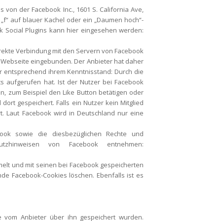
von der Facebook Inc., 1601 S. California Ave,
 „f“ auf blauer Kachel oder ein „Daumen hoch“-
k Social Plugins kann hier eingesehen werden:
direkte Verbindung mit den Servern von Facebook
ie Webseite eingebunden. Der Anbieter hat daher
er entsprechend ihrem Kenntnisstand: Durch die
s aufgerufen hat. Ist der Nutzer bei Facebook
, zum Beispiel den Like Button betätigen oder
rt gespeichert. Falls ein Nutzer kein Mitglied
rt. Laut Facebook wird in Deutschland nur eine
ok sowie die diesbezüglichen Rechte und
utzhinweisen von Facebook entnehmen:
elt und mit seinen bei Facebook gespeicherten
de Facebook-Cookies löschen. Ebenfalls ist es
e vom Anbieter über ihn gespeichert wurden.