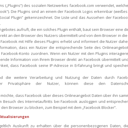
s („Plugins“) des sozialen Netzwerkes facebook.com verwendet, welches 
ebook“). Die Plugins sind an einem der Facebook Logos erkennbar (weißes
Social Plugin” gekennzeichnet. Die Liste und das Aussehen der Faceboo
.
ebotes aufruft, die ein solches Plugin enthält, baut sein Browser eine 
direkt an den Browser des Nutzers übermittelt und von dem Browser in d
 Facebook mit Hilfe dieses Plugins erhebt und informiert die Nutzer dah
nformation, dass ein Nutzer die entsprechende Seite des Onlineangebot
Facebook-Konto zuordnen. Wenn ein Nutzer mit den Plugins interagieren
de Information von Ihrem Browser direkt an Facebook übermittelt und do
hkeit, dass Facebook seine IP-Adresse in Erfahrung bringt und speiche
 die weitere Verarbeitung und Nutzung der Daten durch Facebo
z der Privatsphäre der Nutzer, können diese den Datensch
ht möchte, dass Facebook über dieses Onlineangebot Daten über ihn samm
em Besuch des Internetauftritts bei Facebook ausloggen und entsprechen
r den Browser zu blocken, zum Beispiel mit dem „Facebook Blocker“.
ktualisierungen
geltlich Auskunft zu erhalten über die personenbezogenen Daten, di