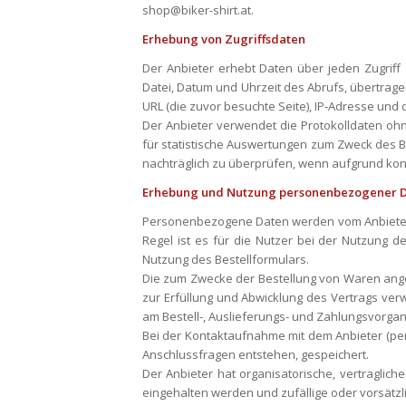
shop@biker-shirt.at.
Erhebung von Zugriffsdaten
Der Anbieter erhebt Daten über jeden Zugriff
Datei, Datum und Uhrzeit des Abrufs, übertrag
URL (die zuvor besuchte Seite), IP-Adresse und
Der Anbieter verwendet die Protokolldaten oh
für statistische Auswertungen zum Zweck des Be
nachträglich zu überprüfen, wenn aufgrund kon
Erhebung und Nutzung personenbezogener 
Personenbezogene Daten werden vom Anbieter nu
Regel ist es für die Nutzer bei der Nutzung 
Nutzung des Bestellformulars.
Die zum Zwecke der Bestellung von Waren ange
zur Erfüllung und Abwicklung des Vertrags verw
am Bestell-, Auslieferungs- und Zahlungsvorgang
Bei der Kontaktaufnahme mit dem Anbieter (per
Anschlussfragen entstehen, gespeichert.
Der Anbieter hat organisatorische, vertraglic
eingehalten werden und zufällige oder vorsätzli