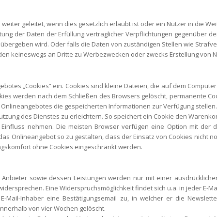
iter geleitet, wenn dies gesetzlich erlaubt ist oder ein Nutzer in die Weite
eitung der Daten der Erfüllung vertraglicher Verpflichtungen gegenüber 
bergeben wird. Oder falls die Daten von zuständigen Stellen wie Straf
 keineswegs an Dritte zu Werbezwecken oder zwecks Erstellung von Nutz
ebotes „Cookies“ ein. Cookies sind kleine Dateien, die auf dem Compute
kies werden nach dem Schließen des Browsers gelöscht, permanente Co
Onlineangebotes die gespeicherten Informationen zur Verfügung stellen.
tzung des Dienstes zu erleichtern. So speichert ein Cookie den Warenkor
 Einfluss nehmen. Die meisten Browser verfügen eine Option mit der 
das Onlineangebot so zu gestalten, dass der Einsatz von Cookies nicht no
ngskomfort ohne Cookies eingeschränkt werden.
 Anbieter sowie dessen Leistungen werden nur mit einer ausdrücklichen
ersprechen. Eine Widerspruchsmöglichkeit findet sich u.a. in jeder E-Mai
Mail-Inhaber eine Bestätigungsemail zu, in welcher er die Newslette
nerhalb von vier Wochen gelöscht.