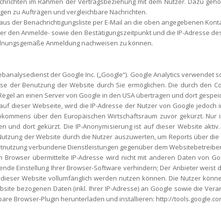
chrichten im Rahmen der Vertragsbeziehung mit dem Nutzer. Dazu gehö
gen zu Aufträgen und vergleichbare Nachrichten.
 aus der Benachrichtigungsliste per E-Mail an die oben angegebenen Kont
 den Anmelde- sowie den Bestätigungszeitpunkt und die IP-Adresse des Nu
ordnungsgemäße Anmeldung nachweisen zu können.
ebanalysedienst der Google Inc. („Google“). Google Analytics verwendet so
yse der Benutzung der Website durch Sie ermöglichen. Die durch den C
Regel an einen Server von Google in den USA übertragen und dort gespeic
 auf dieser Webseite, wird die IP-Adresse der Nutzer von Google jedoch
bkommens über den Europäischen Wirtschaftsraum zuvor gekürzt. Nur in
 und dort gekürzt. Die IP-Anonymisierung ist auf dieser Website aktiv.
Nutzung der Website durch die Nutzer auszuwerten, um Reports über di
netnutzung verbundene Dienstleistungen gegenüber dem Websitebetreiber
m Browser übermittelte IP-Adresse wird nicht mit anderen Daten von G
de Einstellung Ihrer Browser-Software verhindern; Der Anbieter weist d
en dieser Website vollumfänglich werden nutzen können. Die Nutzer könn
site bezogenen Daten (inkl. Ihrer IP-Adresse) an Google sowie die Vera
are Browser-Plugin herunterladen und installieren: http://tools.google.