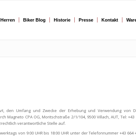
Herren
Biker Blog
Historie
Presse
Kontakt
War
e Art, den Umfang und Zwecke der Erhebung und Verwendung von D
h Magneto CPA OG, Moritschstraße 2/1/104, 9500 Villach, AUT, Tel: +43 
rechtlich verantwortliche Stelle auf.
werktags von 9:00 UHR bis 18:00 UHR unter der Telefonnummer +43 664 4