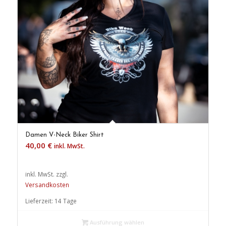
Damen V-Neck Biker Shirt
40,00
€
inkl. MwSt.
inkl. MwSt.
zzgl.
Versandkosten
Lieferzeit:
14 Tage
Ausführung wählen