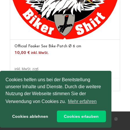
Official Faaker See Bike-Patch Ø 6 cm
10,00
€
inkl. MwSt.
inkl. MwSt.
zzgl.
Versandkosten
Cookies helfen uns bei der Bereitstellung
In den Warenkorb
Details anzeigen
unserer Inhalte und Dienste. Durch die weitere
Nutzung der Webseite stimmen Sie der
Verwendung von Cookies zu.
Mehr erfahren
Cookies ablehnen
Cookies erlauben
Official Faaker See Biker Shirt
Impressum
Datenschutz