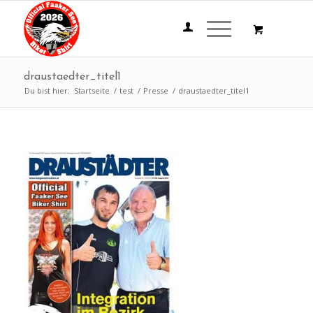
draustaedter_titel1
Du bist hier:
Startseite
/
test
/
Presse
/
draustaedter_titel1