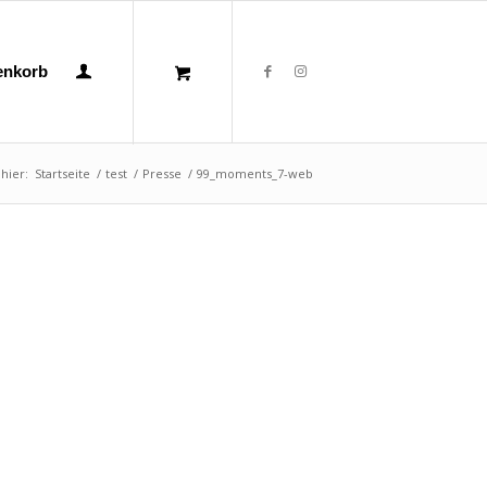
enkorb
 hier:
Startseite
/
test
/
Presse
/
99_moments_7-web