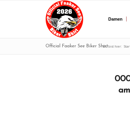
Damen
Official Faaker See Biker Shirt
Du bist hier:
Star
000
am