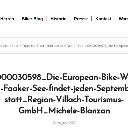
Herren
Biker Blog
Historie
Presse
Kontakt
War
tseite
/
test
/
Tipps für Biker rund um den Faaker See
/
00000030598_Die-European
00030598_Die-European-Bike-W
-Faaker-See-findet-jeden-Septemb
statt_Region-Villach-Tourismus-
GmbH_Michele-Blanzan
18. August 2021